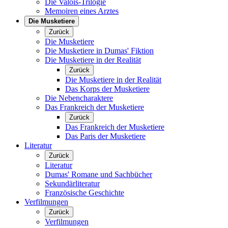
Die Valois-Trilogie
Memoiren eines Arztes
Die Musketiere
Zurück
Die Musketiere
Die Musketiere in Dumas' Fiktion
Die Musketiere in der Realität
Zurück
Die Musketiere in der Realität
Das Korps der Musketiere
Die Nebencharaktere
Das Frankreich der Musketiere
Zurück
Das Frankreich der Musketiere
Das Paris der Musketiere
Literatur
Zurück
Literatur
Dumas' Romane und Sachbücher
Sekundärliteratur
Französische Geschichte
Verfilmungen
Zurück
Verfilmungen