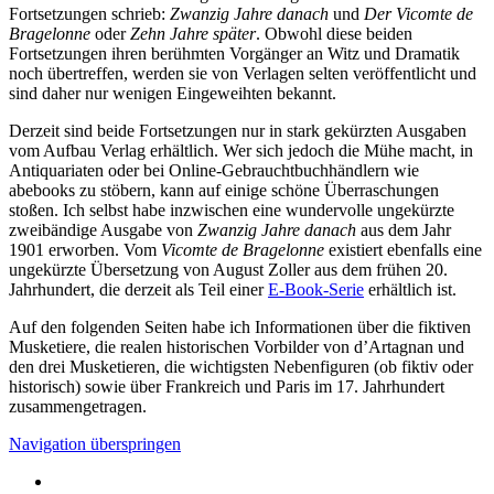
Fortsetzungen schrieb:
Zwanzig Jahre danach
und
Der Vicomte de
Bragelonne
oder
Zehn Jahre später
. Obwohl diese beiden
Fortsetzungen ihren berühmten Vorgänger an Witz und Dramatik
noch übertreffen, werden sie von Verlagen selten veröffentlicht und
sind daher nur wenigen Eingeweihten bekannt.
Derzeit sind beide Fortsetzungen nur in stark gekürzten Ausgaben
vom Aufbau Verlag erhältlich. Wer sich jedoch die Mühe macht, in
Antiquariaten oder bei Online-Gebrauchtbuchhändlern wie
abebooks zu stöbern, kann auf einige schöne Überraschungen
stoßen. Ich selbst habe inzwischen eine wundervolle ungekürzte
zweibändige Ausgabe von
Zwanzig Jahre danach
aus dem Jahr
1901 erworben. Vom
Vicomte de Bragelonne
existiert ebenfalls eine
ungekürzte Übersetzung von August Zoller aus dem frühen 20.
Jahrhundert, die derzeit als Teil einer
E-Book-Serie
erhältlich ist.
Auf den folgenden Seiten habe ich Informationen über die fiktiven
Musketiere, die realen historischen Vorbilder von d’Artagnan und
den drei Musketieren, die wichtigsten Nebenfiguren (ob fiktiv oder
historisch) sowie über Frankreich und Paris im 17. Jahrhundert
zusammengetragen.
Navigation überspringen